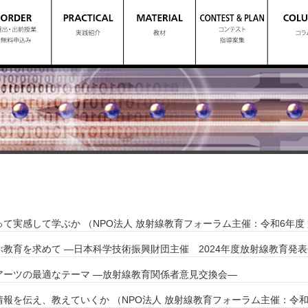
て実感して学ぶか （NPO法人 放射線教育フォーラム主催：令和6年度 
教育を求めて ―日本科学技術振興財団主催 2024年度放射線教育発表
アーツの最適なテーマ ―放射線教育関係者意見交換会―
報を伝え、教えていくか （NPO法人 放射線教育フォーラム主催：令和