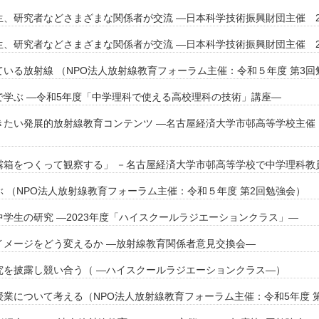
、研究者などさまざまな関係者が交流 ―日本科学技術振興財団主催 2
、研究者などさまざまな関係者が交流 ―日本科学技術振興財団主催 2
いる放射線 （NPO法人放射線教育フォーラム主催：令和５年度 第3回
学ぶ ―令和5年度「中学理科で使える高校理科の技術」講座―
きたい発展的放射線教育コンテンツ ―名古屋経済大学市邨高等学校主催
霧箱をつくって観察する」 －名古屋経済大学市邨高等学校で中学理科教
 （NPO法人放射線教育フォーラム主催：令和５年度 第2回勉強会）
学生の研究 ―2023年度「ハイスクールラジエーションクラス」―
イメージをどう変えるか ―放射線教育関係者意見交換会―
究を披露し競い合う（ ―ハイスクールラジエーションクラス―）
業について考える（NPO法人放射線教育フォーラム主催：令和5年度 