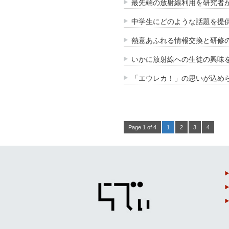
最先端の放射線利用を研究者が
中学生にどのような話題を提供
熱意あふれる情報交換と研修の
いかに放射線への生徒の興味を
「エウレカ！」の思いが込めら
Page 1 of 4
1
2
3
4