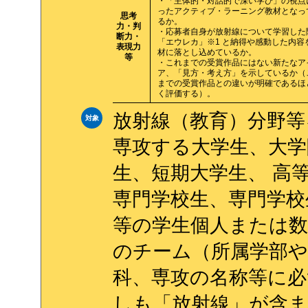
・「主体的・対話的で深い学び」の視点
ったアクティブ・ラーニング教材となっ
思考
るか。
力・判
・応募者自身が放射線について学習した
断力・
「エウレカ」※1 と納得や感動した内容
表現力
材に落とし込めているか。
等
・これまでの受賞作品にはない新たなア
ア、「見方・考え方」を示しているか（
までの受賞作品との違いが明確であるほ
く評価する）。
放射線（教育）分野等
対象
専攻する大学生、大学
生、短期大学生、 高
専門学校生、専門学校
等の学生個人または数
のチーム（所属学部や
科、専攻の名称等に必
しも「放射線」が含