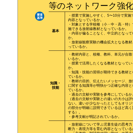
等のネットワーク強
審査
・授業で実施しやすく、5〜10分で実施
基準
内容となっているか。
・対象とする学校種（小・中・高・特）
施できる放射線教材となっているか。
基本
・内容が偏ることなく、中立的となって
か。
・放射線観察実験の機会拡大となる教材
っているか。
・教材内容と、校種、教科、単元が合致
いるか。
・授業で活用したくなる教材となってい
か。
・知識・技能の習得が期待できる教材と
ているか。
・教材の目的、伝えたいメッセージ、放
知識・
に関する知識等が明快かつ正確な内容と
技能
ているか。
・過去の文献や実験を参考にしているか
（過去の文献や実験との違いの大小は評
ない。違いが少なかったとしてもオリジ
の部分が明確に説明できているほど高く
する）。
・参考文献が明記されているか。
・放射線について学ぶ児童生徒の思考力
断力・表現力等を育む内容となっている