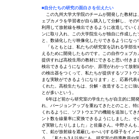
■自分たちの研究の面白さを伝えたい
この九州大学大学院のチームが開発した教材は、2
ェブカメラを学習者が自ら購入して分解し、その
利用して放射線を検出できるように改造していく
ンに取り入れ、この大学院生らが独自に作成した
と、数値化したり映像化したりできるようになっ
「もともとは、私たちの研究室を訪れる学部生
えるために開発したものです。この自作ウェブカ
提供すれば高校生用の教材にできると思い付きま
検出できるようになるのか、原理がわかって放射
の検出器をつくって、私たちが提供するソフトウ
まな実験ができるようになります」と、応募代表
くれた。高校生たちは、分解・改造することに強
とが多いという。
6年ほど前から研究室の学生たちが自主的に開発
れ、バージョンアップを重ねてきたとのこと。特
くれるように、ソフトウエアの機能を追加してき
ント数を線量率に変換できるようにしました。そ
ざ実験したりしました」と佐藤さん。中野さんも
て、鉛が放射線を遮蔽(しゃへい)する様子をイメ
う。「私たち3人以外にも、研究室の指導教員や