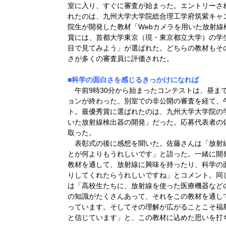
室に入り、すぐに審査が始まった。エントリーさ
れたのは、九州大学大学院総合理工学府筑紫キャ
院生が開発した教材「Webカメラを用いた放射
賞には、首都大学東京（現・東京都立大学）の学
目で見てみよう」が選ばれた。どちらの教材もそ
さが多くの審査員に評価された。
■科学の面白さを感じるきっかけになれば
午前9時30分から始まったコンテストは、昼ま
ョンが終わった。別室での非公開の審査を経て、午
ト。最優秀賞に選ばれたのは、九州大学大学院の
いた放射線検出器の開発」だった。応募代表者の
取った。
表彰式の後に感想を聞いた。佐藤さんは「放射
とが何よりもうれしいです」と語った。一緒に開
教材を通して、放射線に興味を持ったり、科学の
りしてくれたらうれしいですね」とコメント。同
は「高校生たちに、放射線を使った医療機器など
の知識がたくさんあって、それをこの教材を通し
っています。そしてその理解が広がることこそ福
と信じています」と、この教材に込めた思いを打