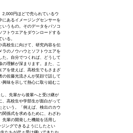
,000円ほどで売られているウ
中にあるイメージングセンサーを
というもの。そのデータをパソコ
ソフトウエアをダウンロードする
ている。
や高校生に向けて、研究内容を伝
メラのノウハウとソフトウエアを
した。自分でつくれば、どうして
線の理解が深まります。また、こ
エアを使えば、高校生でもさまざ
者の佐藤光流さんが笑顔で話して
い興味を示して熱心に取り組むこ
し、先輩から後輩へと受け継が
に、高校生や学部生が面白がって
たという。「例えば、検出のカウ
の関係式を求めるために、わざわ
、先輩の開発した機能を活用し
ージングできるようにしたとい
学生たちが代々受け継いできたか