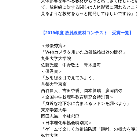
人体影響を学べる教材がもっと出てきてほしいと
て、放射線に対する関心は人体影響に関わるとこ
見るような教材をもっと開発してほしいですね」
【2019年度 放射線教材コンテスト 受賞一覧】
＜最優秀賞＞
「Webカメラを用いた放射線検出器の開発」
九州大学大学院
佐藤光流、中野敬太 青木勝海
＜優秀賞＞
「放射線を目で見てみよう」
首都大学東京
西谷昌人、吉田杏香、岡本眞璃、廣岡佑弥
＜全国中学校理科教育研究会特別賞＞
「身近な地下水に含まれるラドンを調べよう」
東京学芸大学
岡田志織、小林郁巳
＜日本理化学協会特別賞＞
「ゲームで楽しく放射線防護「距離」の概念を導
弘前大学