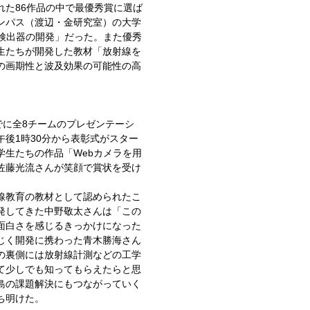
れた86作品の中で最優秀賞に選ば
ンパス（渡辺・金研究室）の大学
線検出器の開発」だった。また優秀
生たちが開発した教材「放射線を
の画期性と波及効果の可能性の高
でに全8チームのプレゼンテーシ
後1時30分から表彰式がスター
学生たちの作品「Webカメラを用
佐藤光流さんが笑顔で賞状を受け
線教育の教材として認められたこ
発してきた中野敬太さんは「この
面白さを感じるきっかけになった
じく開発に携わった青木勝海さん
の裏側には放射線計測などの工学
て少しでも知ってもらえたらと思
島の課題解決にもつながっていく
ち明けた。