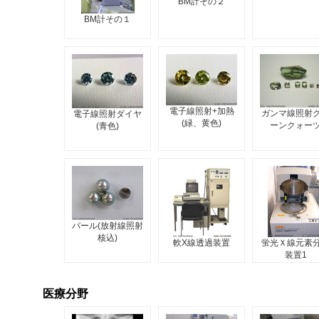
BM計その２
BM計その１
電子線照射+加熱
ガンマ線照射
電子線照射ダイヤ
(緑、黄色)
ーンクォー
(青色)
パール(放射線照射
核込)
軟X線透過装置
蛍光Ｘ線元素
装置1
医療分野