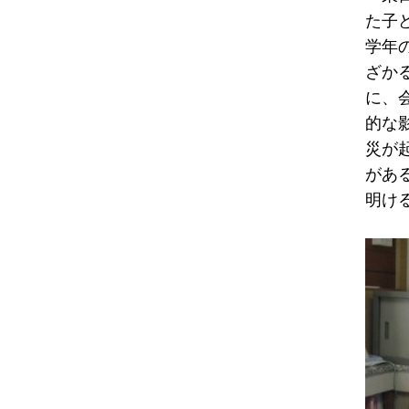
た子
学年
ざか
に、
的な
災が
があ
明け