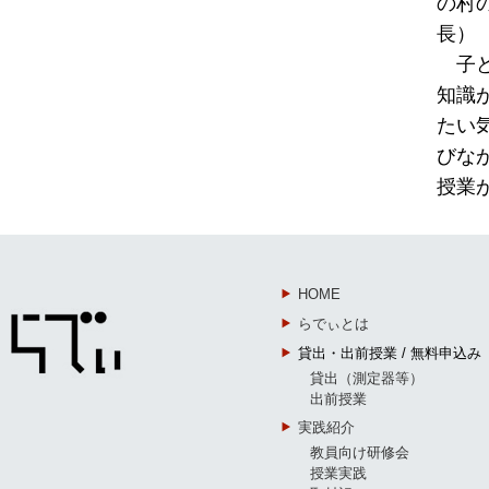
の村
長）
子ど
知識
たい
びな
授業
HOME
らでぃとは
貸出・出前授業 / 無料申込み
貸出（測定器等）
出前授業
実践紹介
教員向け研修会
授業実践