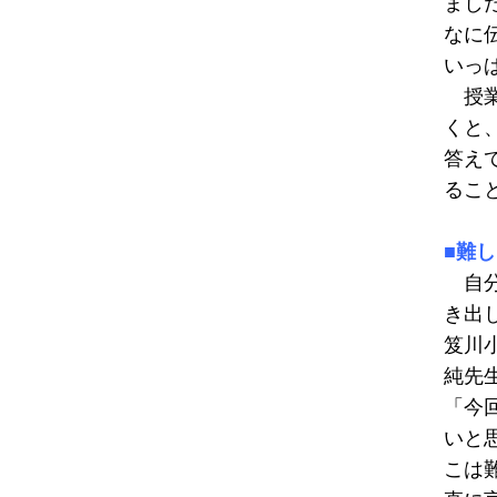
まし
なに
いっ
授業
くと
答え
るこ
■難
自分
き出
笈川
純先
「今
いと
こは