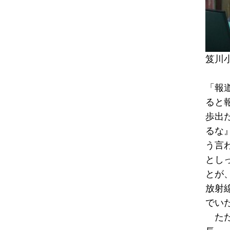
笈川
「報
ると
歩出
るな
う言
とし
とが
放射
でい
ただ