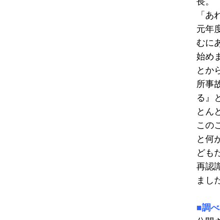
長。
「あ
元年
むに
始め
とか
所事
る』
とん
この
と何
ども
再認
まし
■調