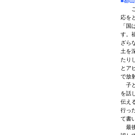
■郡
この
応を
「国
す。
ざら
土を
たり
とア
で放
子ど
を話
伝え
行っ
て書
最後