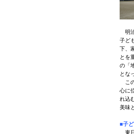
明治
子ど
下、
とを
の「
とな
この
心に
れ込
美味
■子
東日