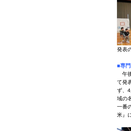
発表
■専
午後
て発
ず、
域の
一番
米』