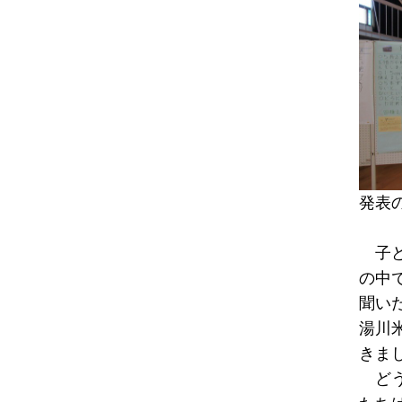
発表
子ど
の中
聞い
湯川
きま
どう