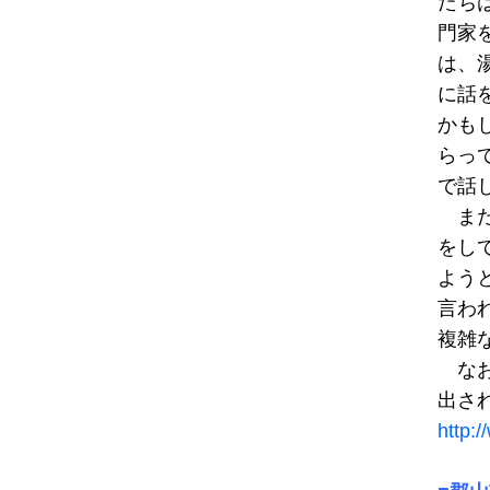
たち
門家
は、
に話
かも
らっ
で話
また
をし
よう
言わ
複雑
なお
出さ
http: