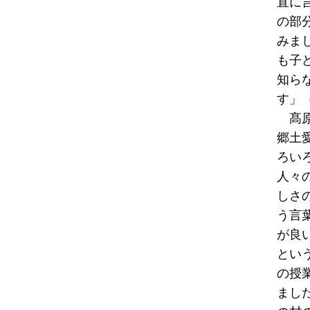
直に
の部
みま
も子
知ら
す」
髙原
郷土
ろい
人々
しさ
う言
が良
とい
の授
まし