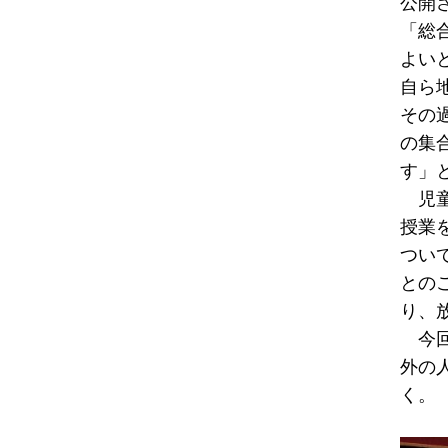
公開
「総
よい
自ら
その
の集
す」
児童
授業
つい
との
り、
今回
外の
く。