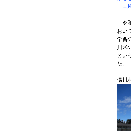
＝風
令和
おい
学習
川米
とい
た。
湯川