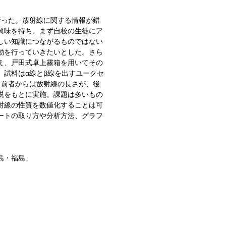
った。放射線に関する情報が錯
興味を持ち、まず自校の生徒にア
しい知識につながるものではない
動を行っていきたいとした。さら
え、戸田式卓上霧箱を用いてその
。試料はα線とβ線を出すユークセ
、前者からは放射線の長さが、後
説をもとに実施。課題は多いもの
射線の性質を数値化することは可
ートの取り方や分析方法、グラフ
島・福島」
）