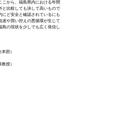
ここから、福島県内における年間
外と比較しても決して高いもので
的にど安全と確認されているにも
低迷や買い控えの悪循環が生じて
福島の現状を少しでも広く発信し
全本部）
准教授）