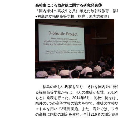
高校生による放射線に関する研究発表③
「国内海外の高校生と共に考えた放射線教育・福
●福島県立福島高等学校（指導：原尚志教諭）
「福島の正しい現状を知り、それを国内外に発
る福島高等学校からは、4人の生徒が登壇。2015
もとに発表を行った。2014年6月、同校生徒をは
県外の6つの高等学校の協力を得て、生徒の学校や
ャトルを用いて2週間実施。また、海外では、フ
の高校に同様の測定を依頼。合計216名の測定結