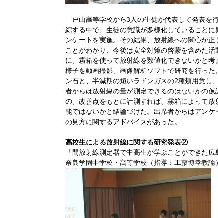
戸山高等学校から3人の生徒が代表して発表を行
綜する中で、生徒の意識が多様化していることに
ンケートを実施。その結果、放射線への関心が正
ことがわかり、今後は安全対策の啓蒙を含めた活
に、霧箱を使って放射線を数値化できないかと考
様子を動画撮影、画像解析ソフトで研究を行った
ン石と、半減期の短いラドンガスの2種類用意し
者からは放射線の量が測定できるのはないかの仮
の、改善点をもとに計測すれば、霧箱によって放
能ではないかと結論づけた。出席者からはアンケ
の見方に関するアドバイスがあった。
高校生による放射線に関する研究発表②
「間放射線測定器で中高生が学ぶことができた広
奈良学園中学校・高等学校（指導：工藤博幸教諭