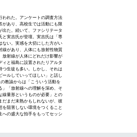
行われた。アンケートの調査方法
答があり、高校生では活動にも限
が出た。続いて、ファシリテータ
氏と実吉氏が登壇。実吉氏は「専
はない。実感を大切にした方がい
射線があり、人体にも放射性物質
、放射線が人体にどれだけ影響が
ディと福島に設置されたリアルタ
持つ生徒も多い。しかし、それは
ピールしていってほしい」と話し
人の教諭からは「こういう活動を
る」「放射線への理解を深め、そ
な線量形というものが必要」との
まだまだ未熟かもしれないが、彼
想を阻害しない環境をつくること
生への盛大な拍手をもってセッシ