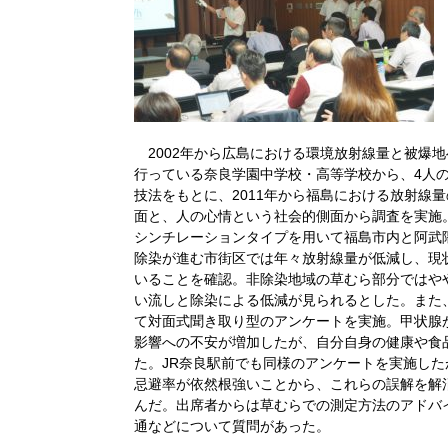
2002年から広島における環境放射線量と被爆
行っている奈良学園中学校・高等学校から、4人
技法をもとに、2011年から福島における放射線
面と、人の心情という社会的側面から調査を実施
シンチレーションタイプを用いて福島市内と阿武
除染が進む市街区では年々放射線量が低減し、現
いることを確認。非除染地域の草むら部分ではや
い流しと除染による低減が見られるとした。また、
て対面式聞き取り型のアンケートを実施。甲状腺
影響への不安が増加したが、自分自身の健康や食
た。JR奈良駅前でも同様のアンケートを実施し
忌避率が依然根強いことから、これらの誤解を解
んだ。出席者からは草むらでの測定方法のアドバ
通などについて質問があった。