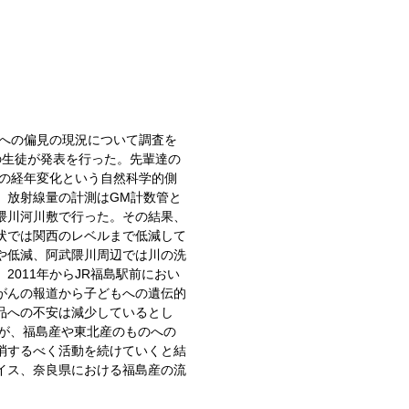
地への偏見の現況について調査を
の生徒が発表を行った。先輩達の
量の経年変化という自然科学的側
。放射線量の計測はGM計数管と
隈川河川敷で行った。その結果、
状では関西のレベルまで低減して
や低減、阿武隈川周辺では川の洗
2011年からJR福島駅前におい
がんの報道から子どもへの遺伝的
品への不安は減少しているとし
たが、福島産や東北産のものへの
消するべく活動を続けていくと結
イス、奈良県における福島産の流