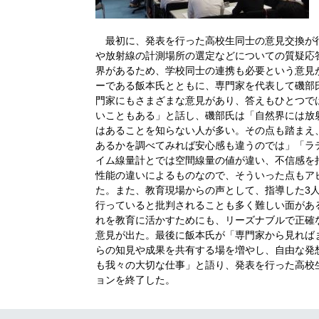
最初に、発表を行った高校生同士の意見交換が
や放射線の計測場所の選定などについての質疑応
界があるため、学校同士の連携も必要という意見
ーである飯本氏とともに、専門家を代表して磯部
門家にもさまざまな意見があり、答えもひとつで
いこともある」と話し、磯部氏は「自然界には放
はあることを知らない人が多い。その点も踏まえ
あるかを調べてみれば安心感も違うのでは」「ラ
イム線量計とでは空間線量の値が違い、不信感を
性能の違いによるものなので、そういった点もア
た。また、教育現場からの声として、指導した3
行っていると批判されることも多く難しい面があ
れを教育に活かすためにも、リーズナブルで正確
意見が出た。最後に飯本氏が「専門家から見れば
らの知見や成果を共有する場を増やし、自由な発
も我々の大切な仕事」と語り、発表を行った高校
ョンを終了した。