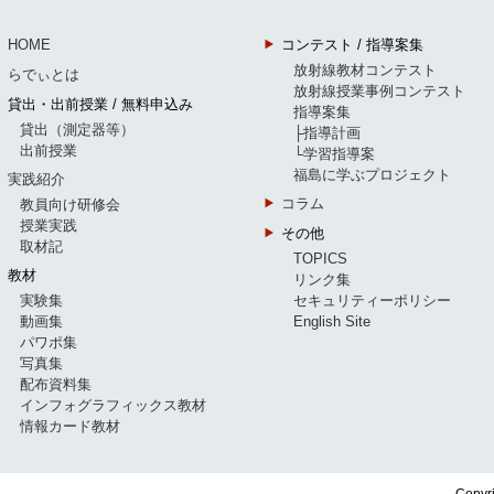
HOME
コンテスト / 指導案集
放射線教材コンテスト
らでぃとは
放射線授業事例コンテスト
貸出・出前授業 / 無料申込み
指導案集
貸出（測定器等）
├指導計画
出前授業
└学習指導案
福島に学ぶプロジェクト
実践紹介
コラム
教員向け研修会
授業実践
その他
取材記
TOPICS
教材
リンク集
実験集
セキュリティーポリシー
動画集
English Site
パワポ集
写真集
配布資料集
インフォグラフィックス教材
情報カード教材